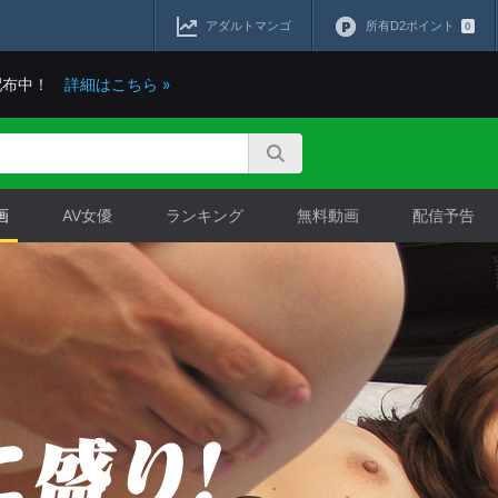
アダルトマンゴ
所有D2ポイント
0
配布中！
詳細はこちら »
画
AV女優
ランキング
無料動画
配信予告