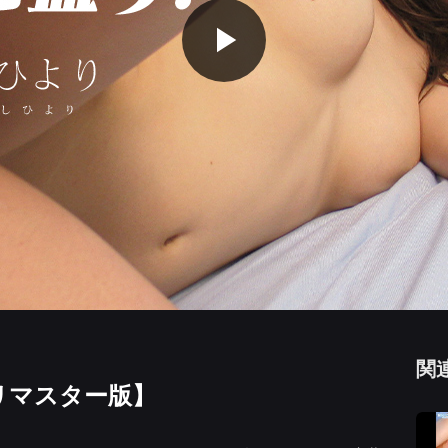
Play
Video
関
リマスター版】