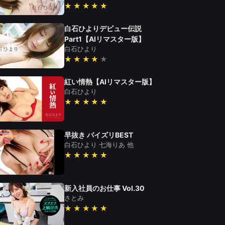
★★★★★
白石ひよりデビュー伝説
Part1【AIリマスター版】
白石ひより
★★★★
紅い情熱【AIリマスター版】
白石ひより
★★★★★
早抜き パイズリBEST
白石ひより
七海りあ
他
★★★★★
新入社員のお仕事 Vol.30
さとみ
★★★★★