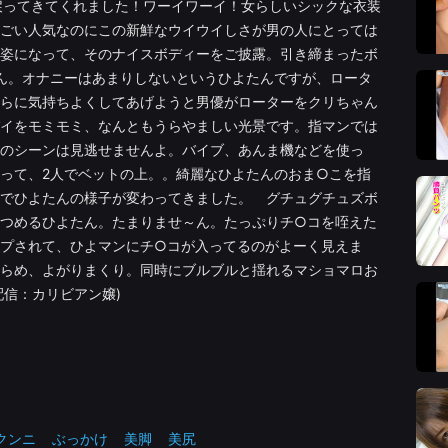
戻ってきてくれました！ワーイワーイ！女らしいシックな衣装
ごい人気なのにこの新鮮なウイウイしさが男の人にとっては
姿になって、そのナイスボディーをご披露。引き締まったボ
ん。オナニーはあまりしないというひよたんですが、ロータ
らに気持ちよくしてあげようと男優がローターをクリちゃん
イをモミモミ、なんともうらやましい光景です。指マンでは
のシーンは見逃せませんよ。バイブ、あんま機などを使っ
って、2人でベットの上。。綺麗なひよたんのおま○こを指
でひよたんの様子が変わってきました。 グチュグチュズボ
つめるひよたん。たまりませ～ん。たっぷりチ○コを咥えた
プされて、ひよマンにチ○コが入ってるのがよーく見えま
らめ、よがりまくり。同時にブルブルと揺れるマショマロお
配信：カリビアン嬢)
クンニ
ぶっかけ
美脚
美尻