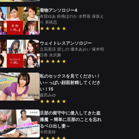
着物アンソロジー4
有賀ゆあ
鈴南ほのか
水野葵
保坂え
り
美咲恋
★★★★★
ウェイトレスアンソロジー
立花美涼
碧しの
優木あおい
塚本明
日香
水沢舞
★★★★★
私のセックスを見てください！
い～っぱい顔面射精してくださ
い！15
森田みゆ
★★★★★
旦那の留守中に侵入してきた盗
撮魔 ～簡単に旦那のことを忘れ
るベロ出し妻～
今田美玲
★★★★★