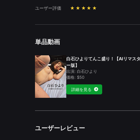
ユーザー評価
★★★★★
単品動画
白石ひよりてんこ盛り！【AIリマス
ー版】
出演: 白石ひより
価格: $50
詳細を見る
ユーザーレビュー