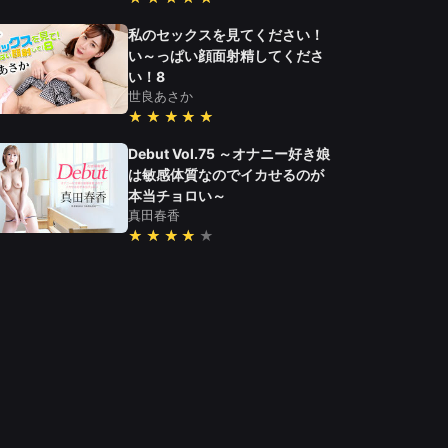
私のセックスを見てください！
い～っぱい顔面射精してくださ
い！8
世良あさか
★★★★★
Debut Vol.75 ～オナニー好き娘
は敏感体質なのでイカせるのが
本当チョロい～
真田春香
★★★★