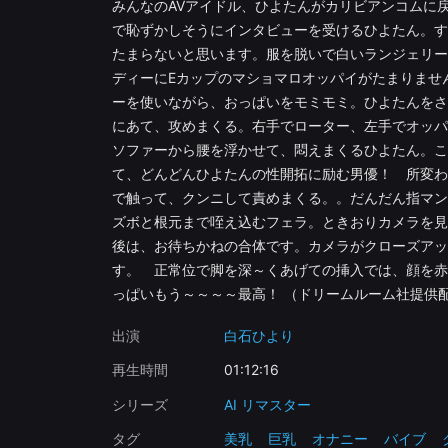
みんなのAVアイドル、ひよたんがカリビアンコムに
で恥ずかしそうにインタビューを受けるひよたん。す
たまらないと思います。服を脱いで白いランジェリー
ディーにEカップのマショマロオッパイがたまりませ
ーを使いながら、おっぱいをモミモミ。ひよたんをさ
にあて、攻めまくる。右手でローター、左手でオッパ
ソファーから腰を浮かせて、悶えまくるひよたん。こ
て、どんどんひよたんの性開拓に励む男優！ 所変わ
で触って、クンニして責めまくる。。だんだん指マン
ズボと根元まで咥え込むフェラ。ときおりカメラを見
後は、お待ちかねの合体です。カメラがクローズアッ
す。 正常位で脚を深～くあげての挿入では、顔を赤
っぱいもう～～～～最高！ （ドリームルーム社提供
出演
白石ひより
再生時間
01:12:16
シリーズ
AI リマスター
タグ
美乳
巨乳
オナニー
バイブ