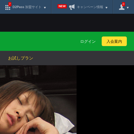
7
0
NEW
D2Pass
加盟サイト
キャンペーン情報
ログイン
入会案内
お試しプラン