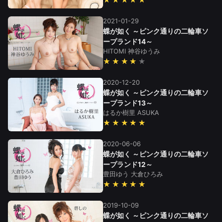
2021-01-29
蝶が如く ～ピンク通りの二輪車ソ
ープランド14～
HITOMI
神谷ゆうみ
★★★★
2020-12-20
蝶が如く ～ピンク通りの二輪車ソ
ープランド13～
はるか樹里
ASUKA
★★★★★
2020-06-06
蝶が如く ～ピンク通りの二輪車ソ
ープランド12～
豊田ゆう
大倉ひろみ
★★★★★
2019-10-09
蝶が如く ～ピンク通りの二輪車ソ