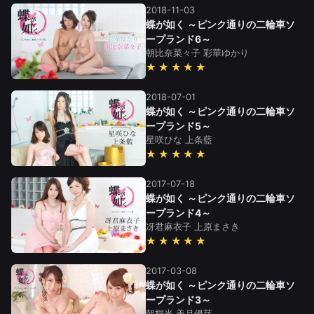
2018-11-03
蝶が如く ～ピンク通りの二輪車ソ
ープランド6～
朝比奈菜々子
彩華ゆかり
★★★★★
2018-07-01
蝶が如く ～ピンク通りの二輪車ソ
ープランド5～
星咲ひな
上条藍
★★★★★
2017-07-18
蝶が如く ～ピンク通りの二輪車ソ
ープランド4～
冴君麻衣子
上原まさき
★★★★★
2017-03-08
蝶が如く ～ピンク通りの二輪車ソ
ープランド3～
朝桐光
美月優芽