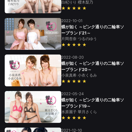
白杞りり
櫻木梨乃
★★★★★
2022-10-01
蝶が如く ～ピンク通りの二輪車ソ
ープランド21～
片岡杏奈
つるのゆう
★★★★★
2022-08-20
蝶が如く ～ピンク通りの二輪車ソ
ープランド20～
小泉真希
小衣くるみ
★★★★★
2022-05-24
蝶が如く ～ピンク通りの二輪車ソ
ープランド19～
水原麗子
華月さくら
★★★★★
2021-12-10