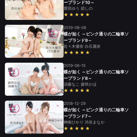
ープランド10～
豊田ゆう
碧しの
★★★★★
2019-08-06
蝶が如く ～ピンク通りの二輪車ソ
ープランド9～
佐々木優奈
白石麗奈
★★★★★
2019-06-15
蝶が如く ～ピンク通りの二輪車ソ
ープランド8～
須藤なこ
森咲かほ
★★★★★
2018-12-29
蝶が如く ～ピンク通りの二輪車ソ
ープランド7～
神南ひかり
渋谷まなか
★★★★★