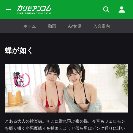
ホーム
動画
AV女優
入会案内
蝶が如く
とある大人の歓楽街。そこに群れ飛ぶ夜の蝶。今宵もフェロモン
を振り撒く小悪魔蝶々を捕まえようと僕ら男はピンク通りに迷い