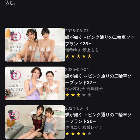
込む。
2025-08-07
蝶が如く ~ピンク通りの二輪車ソー
プランド28~
瑞希ゆき
最上もも
★★★★★
2025-02-04
蝶が如く ～ピンク通りの二輪車ソ
ープランド27～
保坂友利子
高嶋祥子
★★★
2024-06-14
蝶が如く ～ピンク通りの二輪車ソ
ープランド26～
佐伯エリ
端希レイナ
★★★★