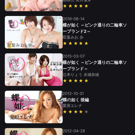
★★★★★
2016-08-14
蝶が如く ～ピンク通りの二輪車ソ
ープランド2～
双葉みお
歩
★★★★★
2015-03-07
蝶が如く ～ピンク通りの二輪車ソ
ープランド～
辻本りょう
水城奈緒
★★★★★
2012-10-31
蝶の如く 後編
愛原エレナ
★★★★
2012-04-28