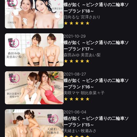
蝶が如く ～ピンク通りの二輪車ソ
ープランド18～
日向るな
宮澤さおり
★★★★★
2021-10-29
蝶が如く ～ピンク通りの二輪車ソ
ープランド17～
森田みゆ
美雲あい梨
★★★★★
2021-08-27
蝶が如く ～ピンク通りの二輪車ソ
ープランド16～
美咲マヤ
朝比奈菜々子
★★★★★
2021-06-04
蝶が如く ～ピンク通りの二輪車ソ
ープランド15～
天緒まい
牧瀬みさ
★★★★★