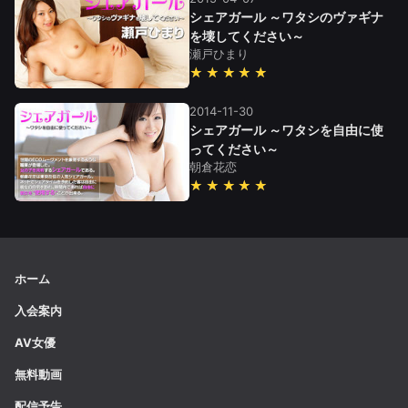
シェアガール ～ワタシのヴァギナ
を壊してください～
瀬戸ひまり
★★★★★
2014-11-30
シェアガール ～ワタシを自由に使
ってください～
朝倉花恋
★★★★★
ホーム
入会案内
AV女優
無料動画
配信予告