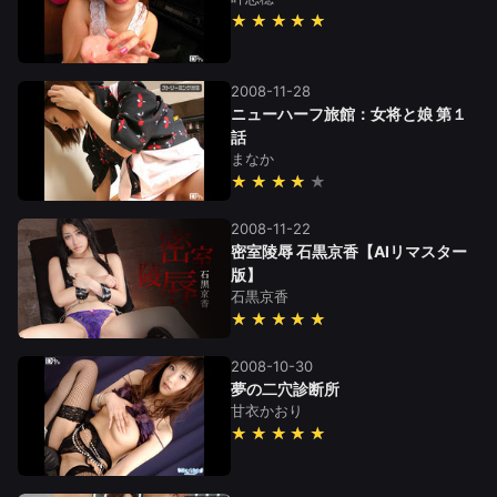
★★★★★
2008-11-28
ニューハーフ旅館：女将と娘 第１
話
まなか
★★★★
2008-11-22
密室陵辱 石黒京香【AIリマスター
版】
石黒京香
★★★★★
2008-10-30
夢の二穴診断所
甘衣かおり
★★★★★