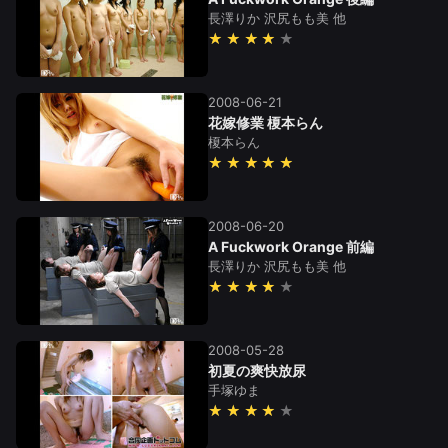
長澤りか
沢尻もも美
他
★★★★
2008-06-21
花嫁修業 榎本らん
榎本らん
★★★★★
2008-06-20
A Fuckwork Orange 前編
長澤りか
沢尻もも美
他
★★★★
2008-05-28
初夏の爽快放尿
手塚ゆま
★★★★