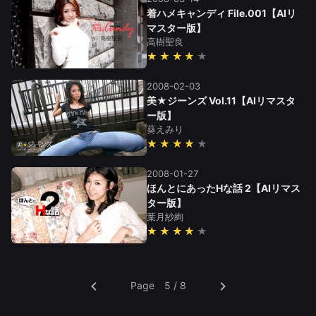
着ハメキャンディ File.001【AIリ
マスター版】
高樹聖良
★★★★
2008-02-03
美★ジーンズ Vol.11【AIリマスタ
ー版】
葵えみり
★★★★
2008-01-27
ほんとにあったHな話 2【AIリマス
ター版】
葉月紗絢
★★★★
Page 5 / 8