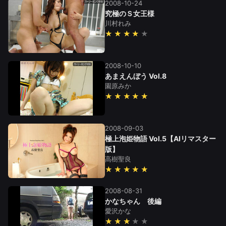
2008-10-24
究極のＳ女王様
川村れみ
★★★★
2008-10-10
あまえんぼう Vol.8
園原みか
★★★★★
2008-09-03
極上泡姫物語 Vol.5【AIリマスター
版】
高樹聖良
★★★★★
2008-08-31
かなちゃん 後編
愛沢かな
★★★