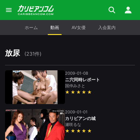
ホーム
動画
AV女優
入会案内
放尿
(231件)
2009-01-08
ニ穴同時レポート
国仲みさと
★★★★★
2009-01-01
カリビアンの城
瀬咲るな
★★★★★