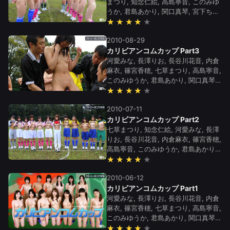
まつり, 知念仁絵, 高島寧音, このみゆ
うか, 君島あかり, 関口真琴, 宮下ちは
る, 南野リカ, 長澤りお, 河愛みな
★★★★
2010-08-29
カリビアンコムカップ Part3
河愛みな, 長澤りお, 長谷川花音, 内倉
麻衣, 篠宮香穂, 七草まつり, 高島寧音,
このみゆうか, 君島あかり, 関口真琴,
宮下ちはる, 南野リカ, 知念仁絵
★★★★
2010-07-11
カリビアンコムカップ Part2
七草まつり, 知念仁絵, 河愛みな, 長澤
りお, 長谷川花音, 内倉麻衣, 篠宮香穂,
高島寧音, このみゆうか, 君島あかり,
関口真琴, 宮下ちはる, 南野リカ
★★★★
2010-06-12
カリビアンコムカップ Part1
河愛みな, 長澤りお, 長谷川花音, 内倉
麻衣, 篠宮香穂, 七草まつり, 高島寧音,
このみゆうか, 君島あかり, 関口真琴,
宮下ちはる, 南野リカ, 知念仁絵
★★★★