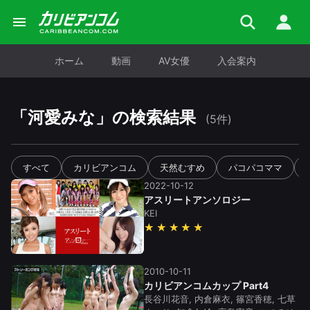
ホーム
動画
AV女優
入会案内
「
河愛みな
」の検索結果
(5件)
すべて
カリビアンコム
天然むすめ
パコパコママ
2022-10-12
アスリートアンソロジー
KEI
★★★★★
2010-10-11
カリビアンコムカップ Part4
長谷川花音, 内倉麻衣, 篠宮香穂, 七草