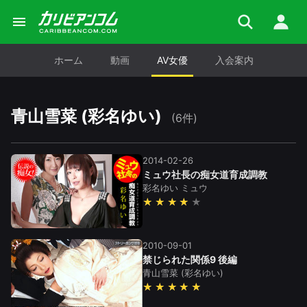
ホーム
動画
AV女優
入会案内
青山雪菜 (彩名ゆい)
(6件)
2014-02-26
ミュウ社長の痴女道育成調教
彩名ゆい
ミュウ
★★★★
2010-09-01
禁じられた関係9 後編
青山雪菜
(彩名ゆい)
★★★★★