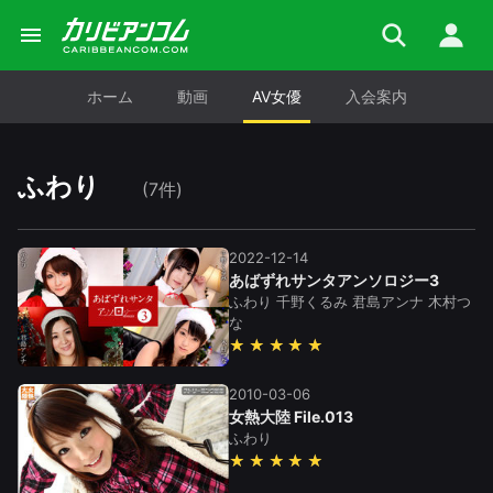
ホーム
動画
AV女優
入会案内
ふわり
(7件)
2022-12-14
あばずれサンタアンソロジー3
ふわり
千野くるみ
君島アンナ
木村つ
な
★★★★★
2010-03-06
女熱大陸 File.013
ふわり
★★★★★