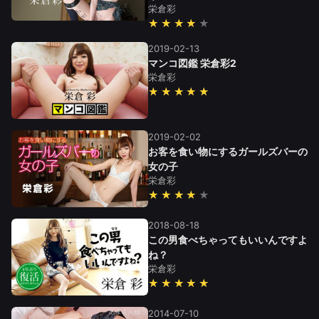
栄倉彩
★★★★
2019-02-13
マンコ図鑑 栄倉彩2
栄倉彩
★★★★★
2019-02-02
お客を食い物にするガールズバーの
女の子
栄倉彩
★★★★
2018-08-18
この男食べちゃってもいいんですよ
ね？
栄倉彩
★★★★★
2014-07-10