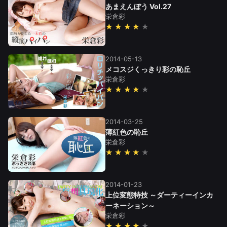
あまえんぼう Vol.27
栄倉彩
★★★★
2014-05-13
メコスジくっきり彩の恥丘
栄倉彩
★★★★
2014-03-25
薄紅色の恥丘
栄倉彩
★★★★
2014-01-23
上位変態特技 ～ダーティーインカ
ーネーション～
栄倉彩
★★★★