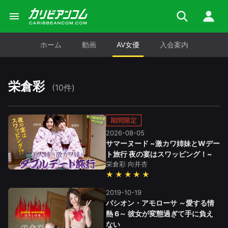
ホーム
動画
AV女優
入会案内
栄倉彩
(10件)
期間限定
2026-08-05
サマーヌード ~激カワ姉妹とWデー
ト旅行 夜の宴はスワッピング！~
栄倉彩
向井杏
★★★★★
2019-10-19
パシオン・アモローサ ～愛する情
熱 6～ 彼女が変態過ぎて手に負え
ない