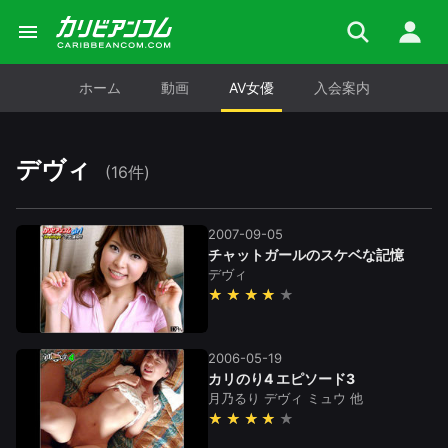
ホーム
動画
AV女優
入会案内
デヴィ
(16件)
2007-09-05
チャットガールのスケベな記憶
デヴィ
★★★★
2006-05-19
カリのり4 エピソード3
月乃るり
デヴィ
ミュウ
他
★★★★